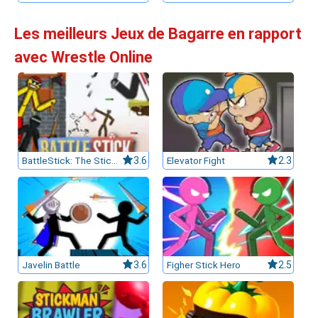
Les meilleurs Jeux de Bagarre en rapport
avec Wrestle Online
BattleStick: The Stickman Multiplayer Fighting Arena
3.6
Elevator Fight
2.3
Javelin Battle
3.6
Figher Stick Hero
2.5