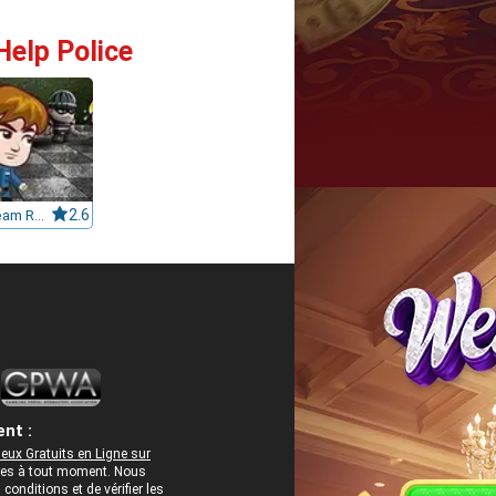
Help Police
Police Team Rescue
2.6
nt :
eux Gratuits en Ligne sur
rées à tout moment. Nous
onditions et de vérifier les