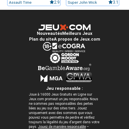
Assault Time
2.9
Super John Wick
3.1
Nouveautés
Meilleurs Jeux
Plan du site
A propos de Jeux.com
Jeu responsable :
Joue à 16000 Jeux Gratuits en Ligne sur
Jeux.com promeut un jeu responsable. Nous
ne sommes pas responsables des pertes
liées au jeu sur des sites tiers. Jouez
uniquement avec des sommes que vous
pouvez vous permettre de perdre et vérifiez
toujours la légalité du jeu d’argent dans votre
pays.
Jouez de manière responsable
–