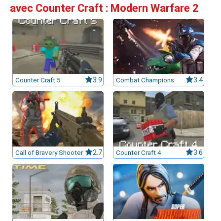
avec Counter Craft : Modern Warfare 2
Counter Craft 5
3.9
Combat Champions
3.4
Call of Bravery Shooter
2.7
Counter Craft 4
3.6