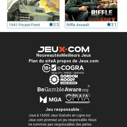
1941 Frozen Front
3.3
Riffle Assault
3.1
Nouveautés
Meilleurs Jeux
Plan du site
A propos de Jeux.com
Jeu responsable :
Joue à 16000 Jeux Gratuits en Ligne sur
Jeux.com promeut un jeu responsable. Nous
ne sommes pas responsables des pertes