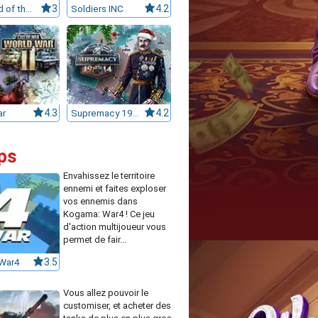
Lego Lord of the Rings: the Battle of the Black Gate
3
Soldiers INC
4.2
ar
4.3
Supremacy 1914
4.2
ps
Envahissez le territoire
ennemi et faites exploser
vos ennemis dans
Kogama: War4 ! Ce jeu
d'action multijoueur vous
permet de fair...
War4
3.5
Vous allez pouvoir le
customiser, et acheter des