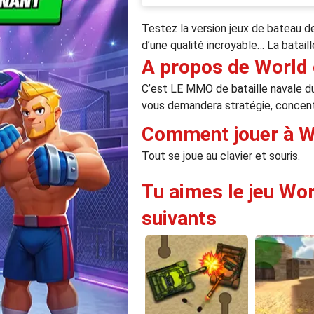
Testez la version jeux de bateau d
d’une qualité incroyable… La batail
A propos de World
C’est LE MMO de bataille navale du 
vous demandera stratégie, concentr
Comment jouer à W
Tout se joue au clavier et souris.
Tu aimes le jeu Wor
suivants