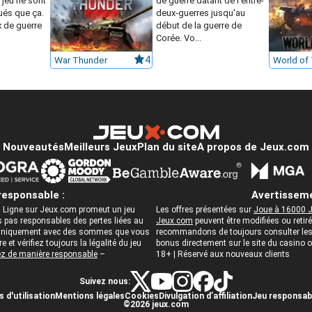
 jeu ne sont
de guerre datant de l’entre-
ués que ça.
deux-guerres jusqu'au
x de guerre
début de la guerre de
Corée. Vo...
War Thunder
4
World of
Nouveautés
Meilleurs Jeux
Plan du site
A propos de Jeux.com
responsable :
Avertisseme
 Ligne sur Jeux.com promeut un jeu
Les offres présentées sur
Joue à 16000 J
pas responsables des pertes liées au
Jeux.com
peuvent être modifiées ou reti
ez uniquement avec des sommes que vous
recommandons de toujours consulter les c
 et vérifiez toujours la légalité du jeu
bonus directement sur le site du casino
z de manière responsable
–
18+ | Réservé aux nouveaux clients
Suivez nous:
 d'utilisation
Mentions légales
Cookies
Divulgation d’affiliation
Jeu responsab
©2026 jeux.com