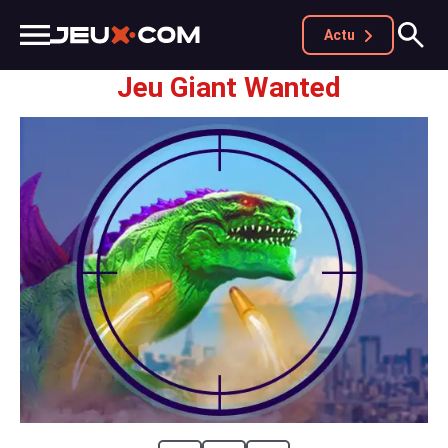
Actu
Action
Tir - Combat
Sniper
Giant Wanted
Jeu Giant Wanted
ux
sino
x de casino
Jeux vidéos
 jeux gratuits