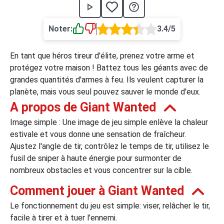
asino
Jeux de casino
Jeux vidéos
Nos jeux gr
Noter:
3.4/5
ues de casino
En tant que héros tireur d'élite, prenez votre arme et
rion Casino
protégez votre maison ! Battez tous les géants avec de
ky7 Even Casino
grandes quantités d'armes à feu. Ils veulent capturer la
planète, mais vous seul pouvez sauver le monde d'eux.
xander Casino
A propos de Giant Wanted
 Set Spin Casino
Image simple : Une image de jeu simple enlève la chaleur
cer Casino
estivale et vous donne une sensation de fraîcheur.
Ajustez l'angle de tir, contrôlez le temps de tir, utilisez le
fusil de sniper à haute énergie pour surmonter de
 Bonus Casino
nombreux obstacles et vous concentrer sur la cible.
Comment jouer à Giant Wanted
ssement par méthode de paiement
Le fonctionnement du jeu est simple: viser, relâcher le tir,
facile à tirer et à tuer l'ennemi.