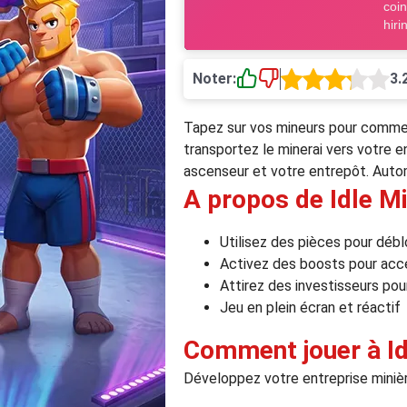
Noter:
3.
Tapez sur vos mineurs pour commence
transportez le minerai vers votre e
ascenseur et votre entrepôt. Auto
A propos de Idle M
Utilisez des pièces pour débl
Activez des boosts pour accé
Attirez des investisseurs pour
Jeu en plein écran et réactif
Comment jouer à Id
Développez votre entreprise mini