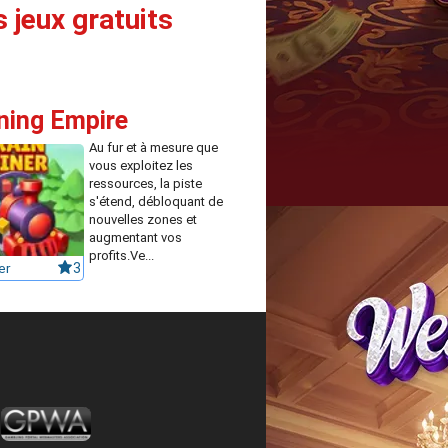
 jeux gratuits
ining Empire
Au fur et à mesure que
vous exploitez les
ressources, la piste
s'étend, débloquant de
nouvelles zones et
augmentant vos
profits.Ve...
er
3