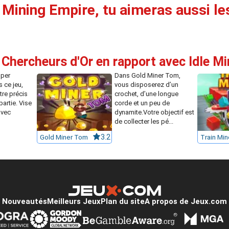
e Mining Empire, tu aimeras aussi les
 Chercheurs d'Or en rapport avec Idle M
uper
Dans Gold Miner Tom,
 ce jeu,
vous disposerez d’un
tre précis
crochet, d’une longue
partie. Vise
corde et un peu de
avec
dynamite.Votre objectif est
de collecter les pé...
Gold Miner Tom
3.2
Train Min
Nouveautés
Meilleurs Jeux
Plan du site
A propos de Jeux.com