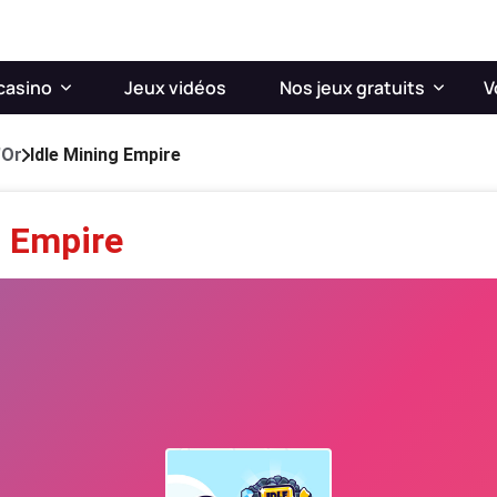
casino
Jeux vidéos
Nos jeux gratuits
V
'Or
Idle Mining Empire
g Empire