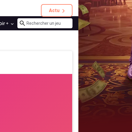
Actu
oir +