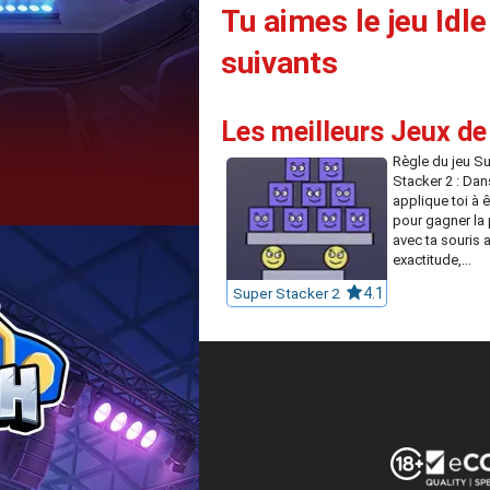
Tu aimes le jeu Idl
suivants
Les meilleurs Jeux de
Règle du jeu S
Stacker 2 : Dans
applique toi à ê
pour gagner la 
avec ta souris 
exactitude,...
Super Stacker 2
4.1