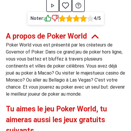
asino
Jeux de casino
Jeux vidéos
Nos jeux gr
Noter:
4/5
ues de casino
rion Casino
A propos de Poker World
Poker World vous est présenté par les créateurs de
ky7 Even Casino
Governor of Poker. Dans ce grand jeu de poker hors ligne,
xander Casino
vous vous battez et bluffez à travers plusieurs
continents et villes de poker célèbres. Vous avez déjà
 Set Spin Casino
joué au poker à Macao? Ou visiter le majestueux casino de
cer Casino
Monaco? Ou aller au Bellagio à Las Vegas? C'est votre
chance. Et vous jouerez au poker avec un seul but: devenir
le meilleur joueur de poker au monde.
 Bonus Casino
Tu aimes le jeu Poker World, tu
aimeras aussi les jeux gratuits
ssement par méthode de paiement
suivants