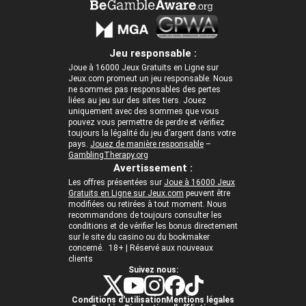
Jeu responsable :
Joue à 16000 Jeux Gratuits en Ligne sur
Jeux.com promeut un jeu responsable. Nous
ne sommes pas responsables des pertes
liées au jeu sur des sites tiers. Jouez
uniquement avec des sommes que vous
pouvez vous permettre de perdre et vérifiez
toujours la légalité du jeu d’argent dans votre
pays.
Jouez de manière responsable
–
GamblingTherapy.org
Avertissement :
Les offres présentées sur
Joue à 16000 Jeux
Gratuits en Ligne sur Jeux.com
peuvent être
modifiées ou retirées à tout moment. Nous
recommandons de toujours consulter les
conditions et de vérifier les bonus directement
sur le site du casino ou du bookmaker
concerné. 18+ | Réservé aux nouveaux
clients
Suivez nous:
Conditions d'utilisation
Mentions légales