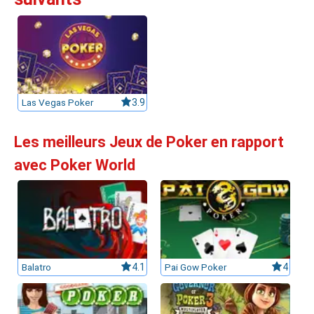
leurs casinos par licences et Certifications
ssement casinos au Canada
Las Vegas Poker
3.9
Les meilleurs Jeux de Poker en rapport
avec Poker World
Balatro
4.1
Pai Gow Poker
4