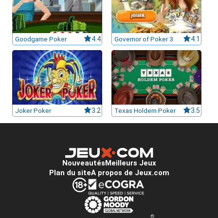
Goodgame Poker
4.4
Governor of Poker 3
4.1
Joker Poker
3.2
Texas Holdem Poker
3.5
Nouveautés
Meilleurs Jeux
Plan du site
A propos de Jeux.com