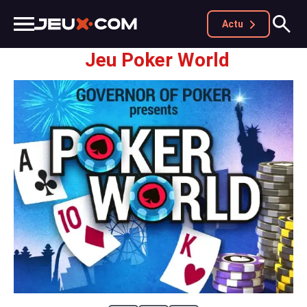
Actu
Casino
Poker
Poker World
Jeu Poker World
ux
sino
x de casino
Jeux vidéos
 jeux gratuits