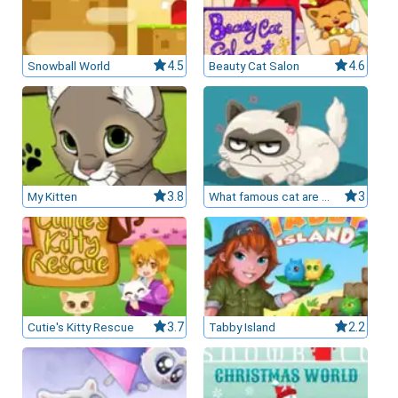
Snowball World
4.5
Beauty Cat Salon
4.6
My Kitten
3.8
What famous cat are you ?
3
Cutie's Kitty Rescue
3.7
Tabby Island
2.2