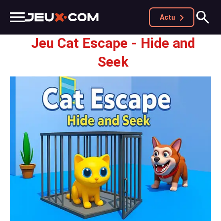
Actu
Fille
Animaux
Chat
Cat Escape - Hide and Seek
Jeu Cat Escape - Hide and
ux
Seek
sino
x de casino
Jeux vidéos
 jeux gratuits