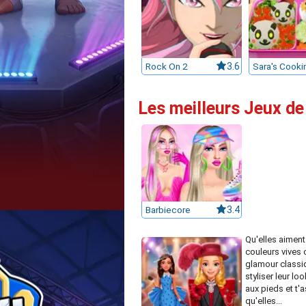
Rock On 2
3.6
Les meilleurs Jeux de
Barbiecore
3.4
Qu'elles aiment
couleurs vives 
glamour classiq
styliser leur loo
aux pieds et t'
qu'elles...