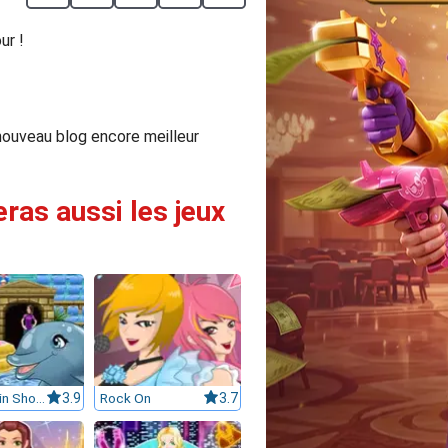
ur !
nouveau blog encore meilleur
ras aussi les jeux
My Dolphin Show 6
3.9
Rock On
3.7