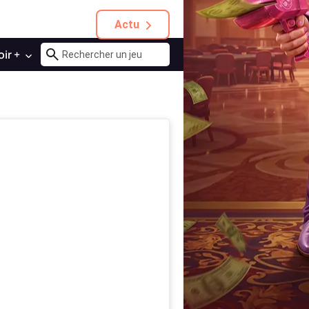
Actu
oir +