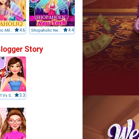
Shopaholic Milan
4.6
Shopaholic New York
4.4
Blogger Story
BFFs E Girl Vs Soft Girl
3.3