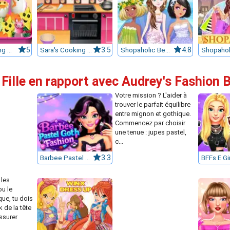
Sara's Cooking Class : Bento
5
Sara's Cooking Class : Chocolate Cupcakes
3.5
Shopaholic Beach Models
4.8
 Fille en rapport avec Audrey's Fashion 
Votre mission ? L'aider à
trouver le parfait équilibre
entre mignon et gothique.
Commencez par choisir
une tenue : jupes pastel,
c...
Barbee Pastel Goth Fashion
3.3
 les
ou le
ue, tu dois
k de la tête
assurer