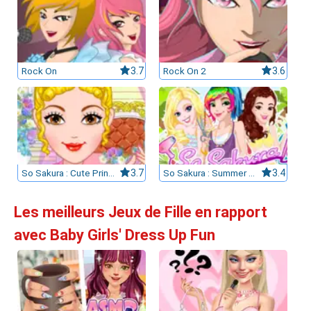
Rock On
3.7
Rock On 2
3.6
So Sakura : Cute Princess
3.7
So Sakura : Summer Vacation
3.4
Les meilleurs Jeux de Fille en rapport
avec Baby Girls' Dress Up Fun