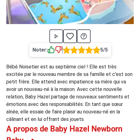
asino
Jeux de casino
Jeux vidéos
Nos jeux gr
ues de casino
rion Casino
ky7 Even Casino
Noter:
5/5
xander Casino
Bébé Noisetier est au septième ciel ! Elle est très
 Set Spin Casino
excitée par le nouveau membre de sa famille et c'est son
petit frère. Elle attend avec impatience sa mère qui va
cer Casino
avoir un nouveau-né à la maison. Avec cette nouvelle
relation, Baby Hazel partage de nouveaux sentiments et
 Bonus Casino
émotions avec des responsabilités. En tant que sœur
aînée, elle essaie de faire plaisir au nouveau-né en la
câlinant et en lui offrant des jouets.
ssement par méthode de paiement
A propos de Baby Hazel Newborn