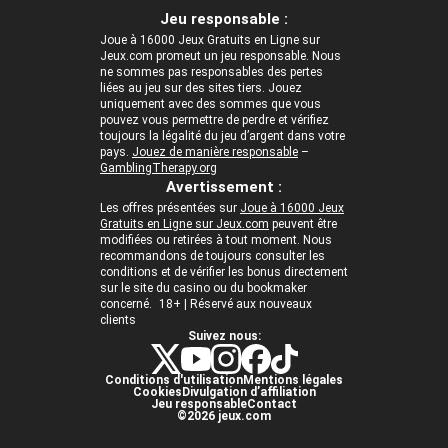
Jeu responsable :
Joue à 16000 Jeux Gratuits en Ligne sur
Jeux.com promeut un jeu responsable. Nous
ne sommes pas responsables des pertes
liées au jeu sur des sites tiers. Jouez
uniquement avec des sommes que vous
pouvez vous permettre de perdre et vérifiez
toujours la légalité du jeu d’argent dans votre
pays.
Jouez de manière responsable
–
GamblingTherapy.org
Avertissement :
Les offres présentées sur
Joue à 16000 Jeux
Gratuits en Ligne sur Jeux.com
peuvent être
modifiées ou retirées à tout moment. Nous
recommandons de toujours consulter les
conditions et de vérifier les bonus directement
sur le site du casino ou du bookmaker
concerné. 18+ | Réservé aux nouveaux
clients
Suivez nous:
Conditions d'utilisation
Mentions légales
Cookies
Divulgation d’affiliation
Jeu responsable
Contact
©2026 jeux.com