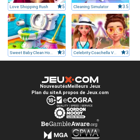
Love Shopping Rush
5
Cleaning Simulator
3.5
Sweet Baby Clean House
3
Celebrity Coachella Vibe Outfits
3
Nouveautés
Meilleurs Jeux
Plan du site
A propos de Jeux.com