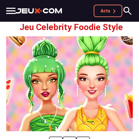
Actu
Fille
Celebrity Foodie Style
Jeu Celebrity Foodie Style
ux
sino
x de casino
Jeux vidéos
 jeux gratuits