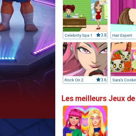
Celebrity Spa 1
3.8
Hair Expert
Rock On 2
3.6
Les meilleurs Jeux de