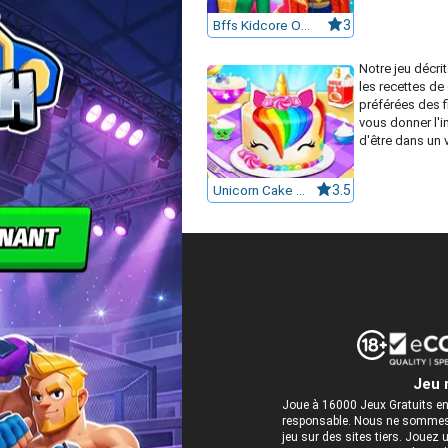
Bffs Kidcore Outfits
3
Notre jeu décri
les recettes de
préférées des f
vous donner l'
d'être dans un vr
Unicorn Cake Maker
3.5
Jeu 
Joue à 16000 Jeux Gratuits en
responsable. Nous ne sommes 
jeu sur des sites tiers. Jou