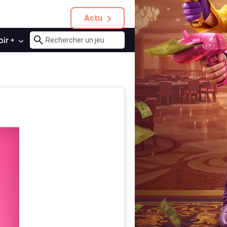
Actu
oir +