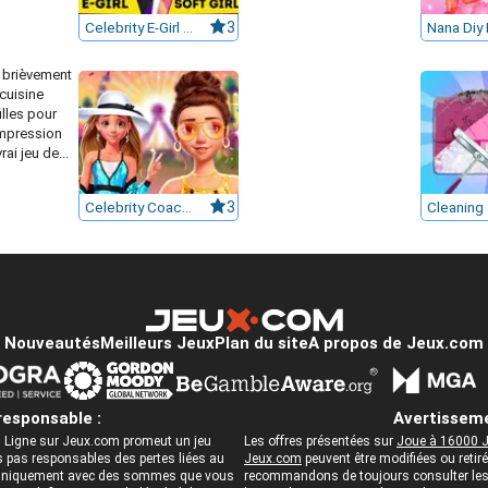
Celebrity E-Girl vs Soft-Girl
3
t brièvement
 cuisine
illes pour
impression
ai jeu de...
Celebrity Coachella Vibe Outfits
3
Nouveautés
Meilleurs Jeux
Plan du site
A propos de Jeux.com
responsable :
Avertisseme
 Ligne sur Jeux.com promeut un jeu
Les offres présentées sur
Joue à 16000 J
pas responsables des pertes liées au
Jeux.com
peuvent être modifiées ou reti
ez uniquement avec des sommes que vous
recommandons de toujours consulter les c