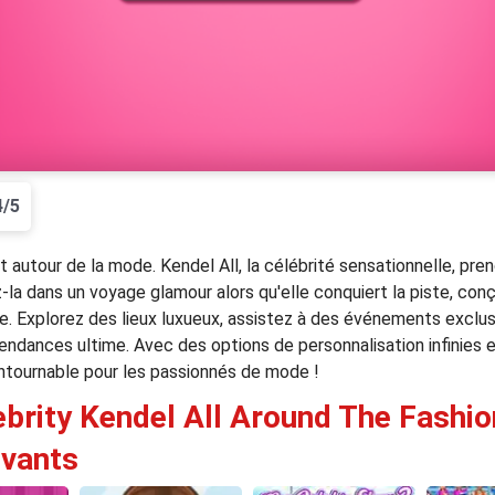
4/5
t autour de la mode. Kendel All, la célébrité sensationnelle, pr
z-la dans un voyage glamour alors qu'elle conquiert la piste, co
. Explorez des lieux luxueux, assistez à des événements exclusi
ndances ultime. Avec des options de personnalisation infinies e
ntournable pour les passionnés de mode !
ebrity Kendel All Around The Fashio
ivants