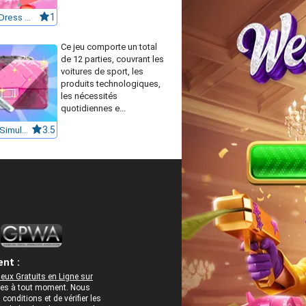
Nana Diy Dress Cake
1
Ce jeu comporte un total
de 12 parties, couvrant les
voitures de sport, les
produits technologiques,
les nécessités
quotidiennes e...
Cleaning Simulator
3.5
nt :
eux Gratuits en Ligne sur
rées à tout moment. Nous
onditions et de vérifier les