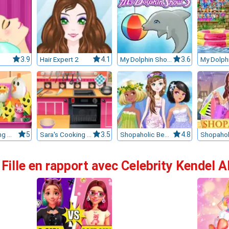
3.9
Hair Expert 2
4.1
My Dolphin Show 3
3.6
Sara's Cooking Class : Bento
5
Sara's Cooking Class : Chocolate Cupcakes
3.5
Shopaholic Beach Models
4.8
 Fille en rapport avec Celebrity Kendel 