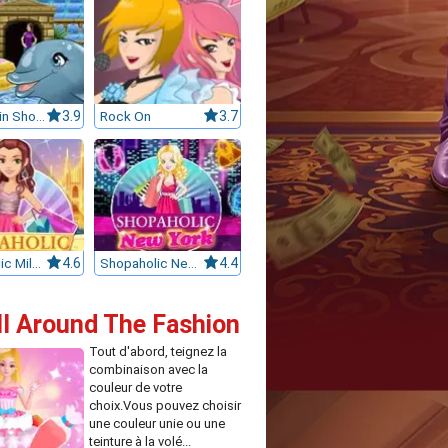
My Dolphin Show 6
3.9
Rock On
3.7
Shopaholic Milan
4.6
Shopaholic New York
4.4
All Around The Fashion
Tout d'abord, teignez la
combinaison avec la
couleur de votre
choix.Vous pouvez choisir
une couleur unie ou une
teinture à la volé...