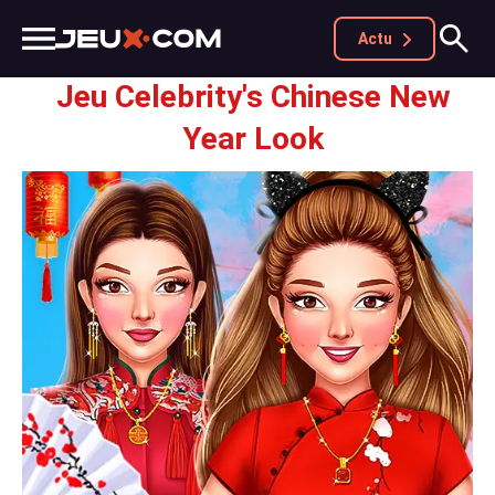
Actu
Fille
Celebrity's Chinese New Year Look
Jeu Celebrity's Chinese New
ux
Year Look
sino
x de casino
Jeux vidéos
 jeux gratuits