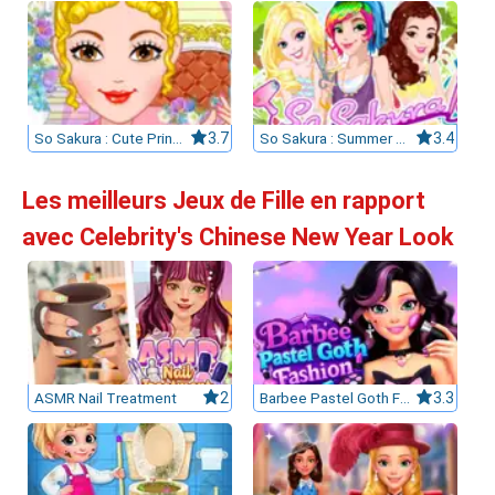
So Sakura : Cute Princess
3.7
So Sakura : Summer Vacation
3.4
Les meilleurs Jeux de Fille en rapport
avec Celebrity's Chinese New Year Look
ASMR Nail Treatment
2
Barbee Pastel Goth Fashion
3.3