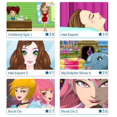
leurs casinos par licences et Certifications
ssement casinos au Canada
Celebrity Spa 1
3.8
Hair Expert
3.9
Hair Expert 2
4.1
My Dolphin Show 6
3.9
Rock On
3.7
Rock On 2
3.6