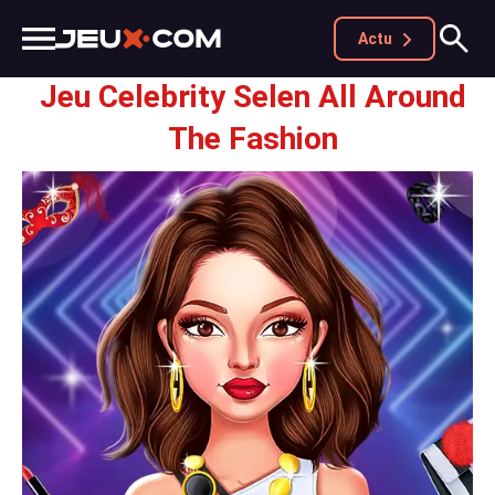
Actu
Fille
Celebrity Selen All Around The Fashion
Jeu Celebrity Selen All Around
ux
The Fashion
sino
x de casino
Jeux vidéos
 jeux gratuits