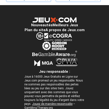
Nouveautés
Meilleurs Jeux
Plan du site
A propos de Jeux.com
Jeu responsable :
Joue à 16000 Jeux Gratuits en Ligne sur
Jeux.com promeut un jeu responsable. Nous
ne sommes pas responsables des pertes
liées au jeu sur des sites tiers. Jouez
uniquement avec des sommes que vous
pouvez vous permettre de perdre et vérifiez
toujours la légalité du jeu d’argent dans votre
pays.
Jouez de manière responsable
–
GamblingTherapy.org