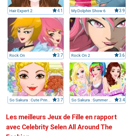
Hair Expert 2
4.1
My Dolphin Show 6
3.9
Rock On
3.7
Rock On 2
3.6
So Sakura : Cute Princess
3.7
So Sakura : Summer Vacation
3.4
Les meilleurs Jeux de Fille en rapport
avec Celebrity Selen All Around The