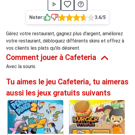
asino
Jeux de casino
Jeux vidéos
Nos jeux gr
Noter:
3.6/5
ues de casino
Gérez votre restaurant, gagnez plus d'argent, améliorez
rion Casino
votre restaurant, débloquez différents skins et offrez à
ky7 Even Casino
vos clients les plats qu'ils désirent.
Comment jouer à Cafeteria
xander Casino
Avec la souris.
 Set Spin Casino
cer Casino
Tu aimes le jeu Cafeteria, tu aimeras
aussi les jeux gratuits suivants
 Bonus Casino
ssement par méthode de paiement