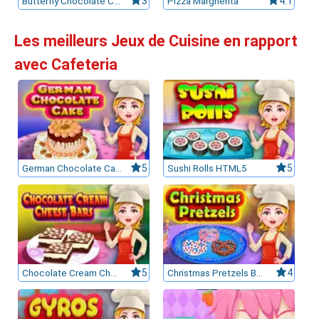
Butterfly Chocolate Cake
3
Pizza Margherita
4.1
Les meilleurs Jeux de Cuisine en rapport
avec Cafeteria
German Chocolate Cake
5
Sushi Rolls HTML5
5
Chocolate Cream Cheese Bars
5
Christmas Pretzels Baby Hazel
4