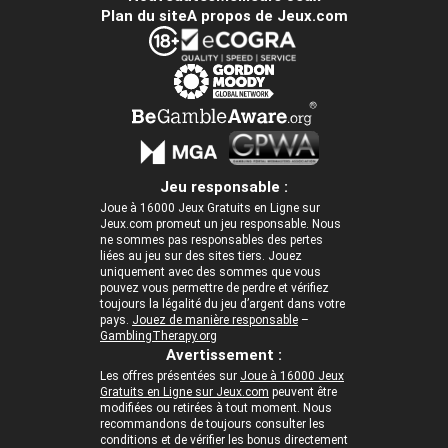
Plan du site
A propos de Jeux.com
Jeu responsable :
Joue à 16000 Jeux Gratuits en Ligne sur
Jeux.com promeut un jeu responsable. Nous
ne sommes pas responsables des pertes
liées au jeu sur des sites tiers. Jouez
uniquement avec des sommes que vous
pouvez vous permettre de perdre et vérifiez
toujours la légalité du jeu d’argent dans votre
pays.
Jouez de manière responsable
–
GamblingTherapy.org
Avertissement :
Les offres présentées sur
Joue à 16000 Jeux
Gratuits en Ligne sur Jeux.com
peuvent être
modifiées ou retirées à tout moment. Nous
recommandons de toujours consulter les
conditions et de vérifier les bonus directement