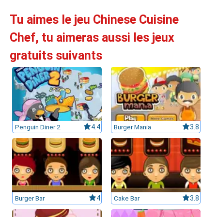
leurs casinos par licences et Certifications
Tu aimes le jeu Chinese Cuisine
Chef, tu aimeras aussi les jeux
ssement casinos au Canada
gratuits suivants
Penguin Diner 2
4.4
Burger Mania
3.8
Burger Bar
4
Cake Bar
3.8