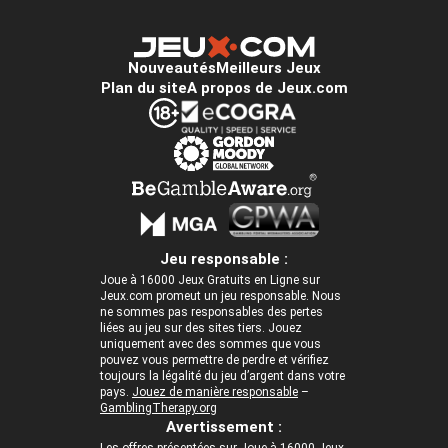
Nouveautés
Meilleurs Jeux
Plan du site
A propos de Jeux.com
Jeu responsable :
Joue à 16000 Jeux Gratuits en Ligne sur
Jeux.com promeut un jeu responsable. Nous
ne sommes pas responsables des pertes
liées au jeu sur des sites tiers. Jouez
uniquement avec des sommes que vous
pouvez vous permettre de perdre et vérifiez
toujours la légalité du jeu d’argent dans votre
pays.
Jouez de manière responsable
–
GamblingTherapy.org
Avertissement :