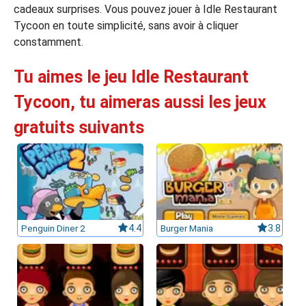
cadeaux surprises. Vous pouvez jouer à Idle Restaurant
leurs casinos par licences et Certifications
Tycoon en toute simplicité, sans avoir à cliquer
constamment.
ssement casinos au Canada
Tu aimes le jeu Idle Restaurant
Tycoon, tu aimeras aussi les jeux
gratuits suivants
Penguin Diner 2
4.4
Burger Mania
3.8