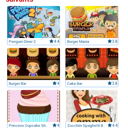
leurs casinos par licences et Certifications
ssement casinos au Canada
Penguin Diner 2
4.4
Burger Mania
3.8
Burger Bar
4
Cake Bar
3.8
Princess Cupcake Shop
4
Zucchini Spaghetti Bolognese
4.4