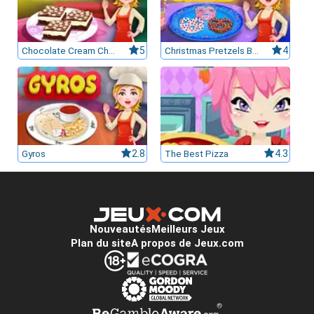
Chocolate Cream Cheese Bars
5
Christmas Pretzels Baby Hazel
4
Gyros
2.8
The Best Pizza
4.3
Nouveautés
Meilleurs Jeux
Plan du site
A propos de Jeux.com