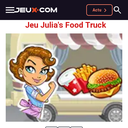
Actu
Fille
Cuisine
Julia's Food Truck
Jeu Julia's Food Truck
ux
sino
x de casino
Jeux vidéos
 jeux gratuits