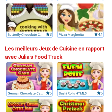
Butterfly Chocolate Cake
3
Pizza Margherita
4.1
Les meilleurs Jeux de Cuisine en rapport
avec Julia's Food Truck
German Chocolate Cake
5
Sushi Rolls HTML5
5