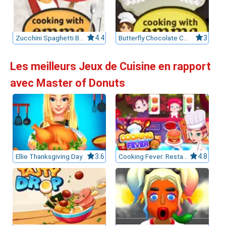
Zucchini Spaghetti Bolognese
4.4
Butterfly Chocolate Cake
3
Les meilleurs Jeux de Cuisine en rapport
avec Master of Donuts
Ellie Thanksgiving Day
3.6
Cooking Fever: Restaurant Game
4.8