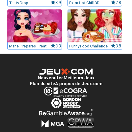
Tasty Drop
3.9
Extra Hot Chili 3D
2.8
Marie Prepares Treat
3.3
Funny Food Challenge
3.8
Nouveautés
Meilleurs Jeux
Plan du site
A propos de Jeux.com