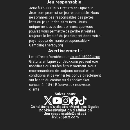
Jeu responsable :
Joue à 16000 Jeux Gratuits en Ligne sur
Jeux.com promeut un jeu responsable. Nous
ne sommes pas responsables des pertes
liées au jeu sur des sites tiers. Jouez
uniquement avec des sommes que vous
pouvez vous permettre de perdre et vérifiez
toujours la légalité du jeu d’argent dans votre
pays.
Jouez de manière responsable
–
GamblingTherapy.org
Avertissement :
Les offres présentées sur
Joue à 16000 Jeux
Gratuits en Ligne sur Jeux.com
peuvent être
modifiées ou retirées à tout moment. Nous
recommandons de toujours consulter les
conditions et de vérifier les bonus directement
sur le site du casino ou du bookmaker
concerné. 18+ | Réservé aux nouveaux
clients
Suivez nous:
Conditions d'utilisation
Mentions légales
Cookies
Divulgation d’affiliation
Jeu responsable
Contact
©2026 jeux.com