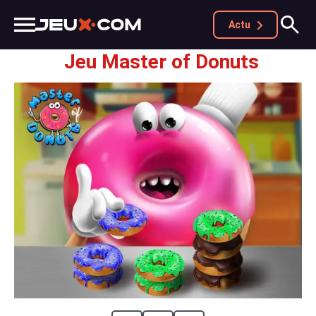
Actu
Fille
Cuisine
Master of Donuts
Jeu Master of Donuts
ux
sino
x de casino
Jeux vidéos
 jeux gratuits