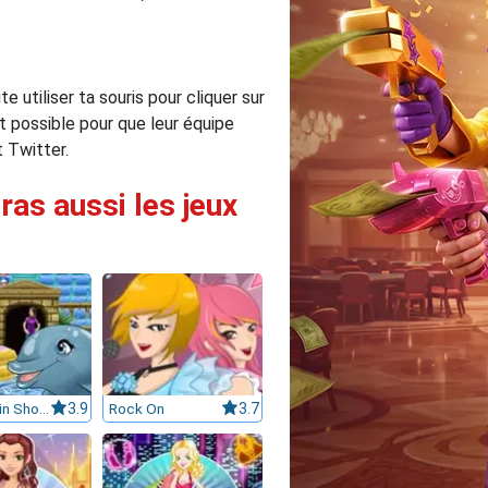
 utiliser ta souris pour cliquer sur
t possible pour que leur équipe
t Twitter.
ras aussi les jeux
My Dolphin Show 6
3.9
Rock On
3.7