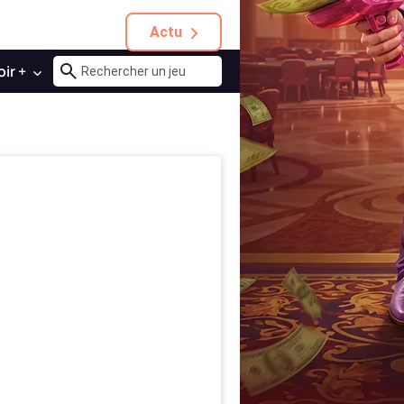
Actu
oir +