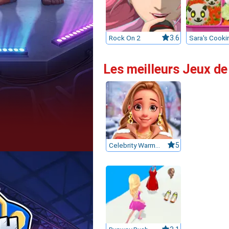
Rock On 2
3.6
Les meilleurs Jeux de 
Celebrity Warm And Chic Look
5