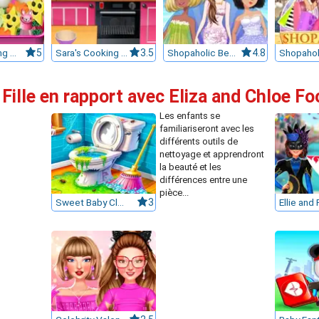
Sara's Cooking Class : Bento
5
Sara's Cooking Class : Chocolate Cupcakes
3.5
Shopaholic Beach Models
4.8
Fille en rapport avec Eliza and Chloe Fo
Les enfants se
familiariseront avec les
différents outils de
nettoyage et apprendront
la beauté et les
différences entre une
pièce...
Sweet Baby Clean House
3