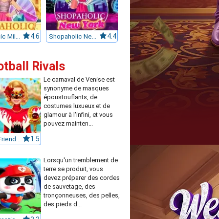
Shopaholic Milan
4.6
Shopaholic New York
4.4
otball Rivals
Le carnaval de Venise est
synonyme de masques
époustouflants, de
costumes luxueux et de
glamour à l'infini, et vous
pouvez mainten...
Ellie and Friends Venice Carnival
1.5
Lorsqu'un tremblement de
terre se produit, vous
devez préparer des cordes
de sauvetage, des
tronçonneuses, des pelles,
des pieds d...