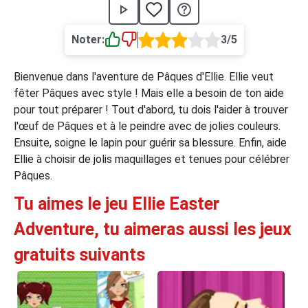
asino
Jeux de casino
Jeux vidéos
Nos jeux gr
Noter:
3/5
ues de casino
Bienvenue dans l'aventure de Pâques d'Ellie. Ellie veut
rion Casino
fêter Pâques avec style ! Mais elle a besoin de ton aide
ky7 Even Casino
pour tout préparer ! Tout d'abord, tu dois l'aider à trouver
l'œuf de Pâques et à le peindre avec de jolies couleurs.
xander Casino
Ensuite, soigne le lapin pour guérir sa blessure. Enfin, aide
 Set Spin Casino
Ellie à choisir de jolis maquillages et tenues pour célébrer
Pâques.
cer Casino
Tu aimes le jeu Ellie Easter
Adventure, tu aimeras aussi les jeux
 Bonus Casino
gratuits suivants
ssement par méthode de paiement