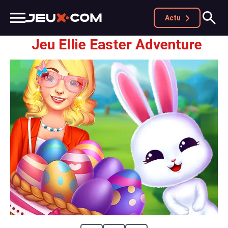
Actu
Fille
Ellie Easter Adventure
Jeu Ellie Easter Adventure
ux
sino
x de casino
Jeux vidéos
 jeux gratuits