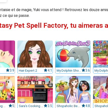
ntaisie et de magie, Yuki vous attend ! Retrouvez les douze am
z ce qui se passe.
tasy Pet Spell Factory, tu aimeras a
3.9
Hair Expert 2
4.1
My Dolphin Show 3
3.6
Sara's Cooking Class : Bento
5
Sara's Cooking Class : Chocolate Cupcakes
3.5
Shopaholic Beach Models
4.8