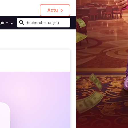
Actu
oir +