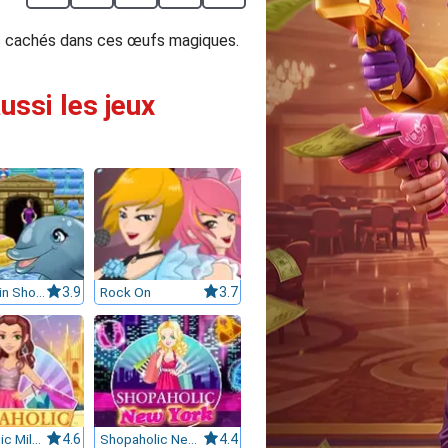
is cachés dans ces œufs magiques.
ussi les jeux
My Dolphin Show 6
3.9
Rock On
3.7
Shopaholic Milan
4.6
Shopaholic New York
4.4