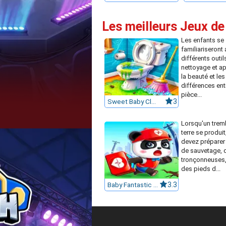
Les meilleurs Jeux de
Les enfants se
familiariseront 
différents outil
nettoyage et a
la beauté et les
différences ent
pièce...
Sweet Baby Clean House
3
Lorsqu'un trem
terre se produit
devez préparer
de sauvetage, 
tronçonneuses,
des pieds d...
Baby Fantastic Rescue Team
3.3