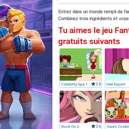
Entrez dans un monde rempli de fa
Combinez trois ingrédients et voye
Tu aimes le jeu Fan
gratuits suivants
Celebrity Spa 1
3.8
Hair Expert
Rock On 2
3.6