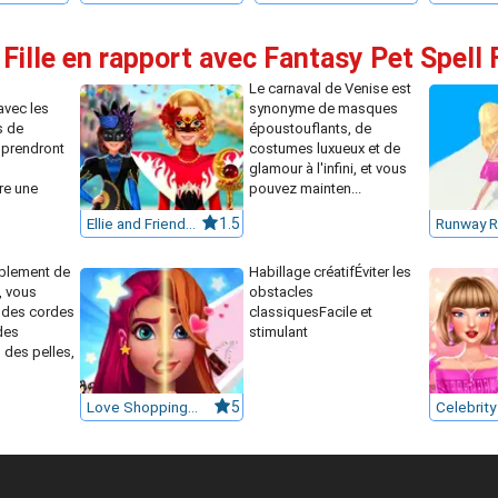
 Fille en rapport avec Fantasy Pet Spell 
Le carnaval de Venise est
avec les
synonyme de masques
s de
époustouflants, de
pprendront
costumes luxueux et de
glamour à l'infini, et vous
re une
pouvez mainten...
Ellie and Friends Venice Carnival
1.5
Runway R
blement de
Habillage créatifÉviter les
, vous
obstacles
 des cordes
classiquesFacile et
des
stimulant
 des pelles,
Love Shopping Rush
5