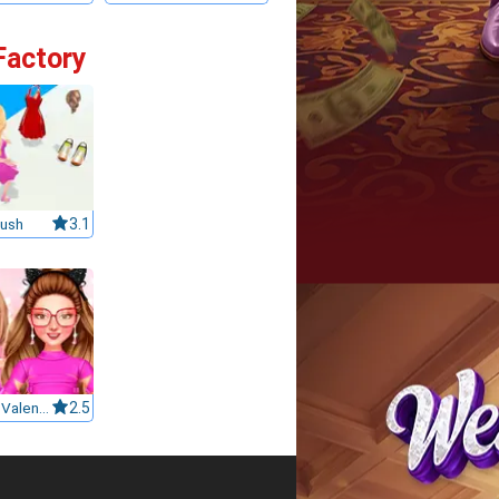
Factory
ush
3.1
Celebrity Valentino Pink Collections
2.5