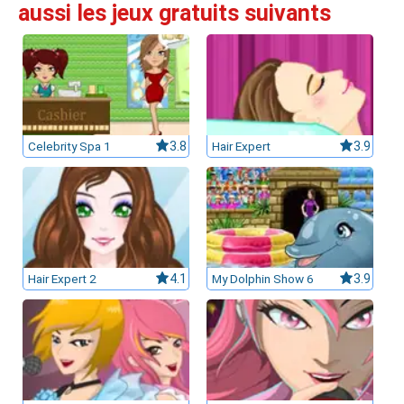
aussi les jeux gratuits suivants
leurs casinos par licences et Certifications
ssement casinos au Canada
Celebrity Spa 1
3.8
Hair Expert
3.9
Hair Expert 2
4.1
My Dolphin Show 6
3.9