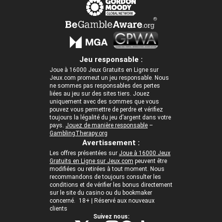
Jeu responsable :
Joue à 16000 Jeux Gratuits en Ligne sur
Jeux.com promeut un jeu responsable. Nous
ne sommes pas responsables des pertes
liées au jeu sur des sites tiers. Jouez
uniquement avec des sommes que vous
pouvez vous permettre de perdre et vérifiez
toujours la légalité du jeu d’argent dans votre
pays.
Jouez de manière responsable
–
GamblingTherapy.org
Avertissement :
Les offres présentées sur
Joue à 16000 Jeux
Gratuits en Ligne sur Jeux.com
peuvent être
modifiées ou retirées à tout moment. Nous
recommandons de toujours consulter les
conditions et de vérifier les bonus directement
sur le site du casino ou du bookmaker
concerné. 18+ | Réservé aux nouveaux
clients
Suivez nous: