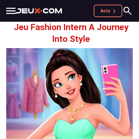
Actu
Fille
Fashion Intern A Journey Into Style
Jeu Fashion Intern A Journey
ux
Into Style
sino
x de casino
Jeux vidéos
 jeux gratuits