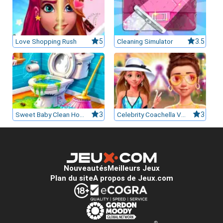
Love Shopping Rush
5
Cleaning Simulator
3.5
Sweet Baby Clean House
3
Celebrity Coachella Vibe Outfits
3
Nouveautés
Meilleurs Jeux
Plan du site
A propos de Jeux.com