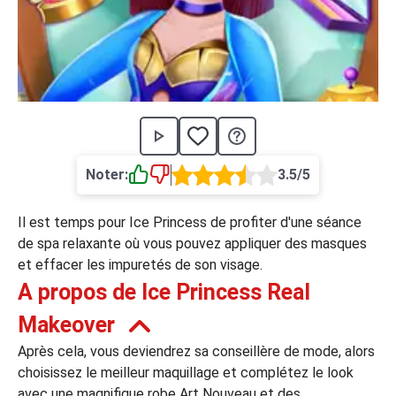
asino
Jeux de casino
Jeux vidéos
Nos jeux gr
ues de casino
rion Casino
ky7 Even Casino
xander Casino
Noter:
3.5/5
 Set Spin Casino
Il est temps pour Ice Princess de profiter d'une séance
cer Casino
de spa relaxante où vous pouvez appliquer des masques
et effacer les impuretés de son visage.
A propos de Ice Princess Real
 Bonus Casino
Makeover
Après cela, vous deviendrez sa conseillère de mode, alors
ssement par méthode de paiement
choisissez le meilleur maquillage et complétez le look
avec une magnifique robe Art Nouveau et des