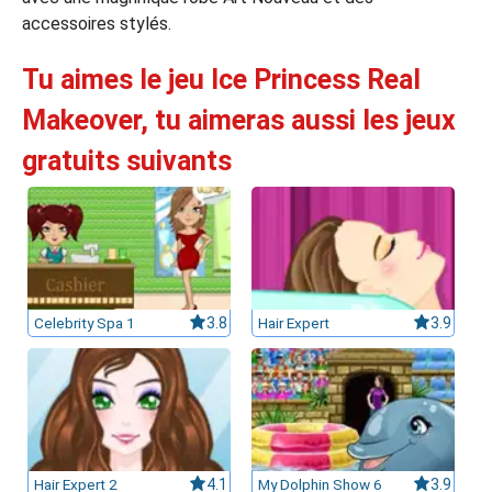
accessoires stylés.
leurs casinos par licences et Certifications
Tu aimes le jeu Ice Princess Real
Makeover, tu aimeras aussi les jeux
ssement casinos au Canada
gratuits suivants
Celebrity Spa 1
3.8
Hair Expert
3.9
Hair Expert 2
4.1
My Dolphin Show 6
3.9