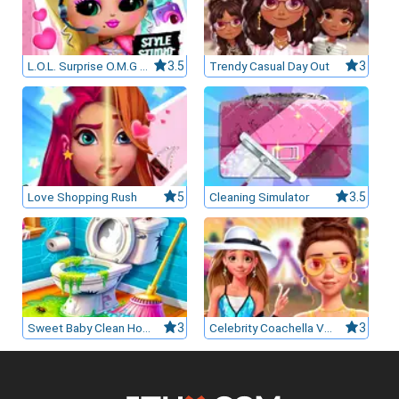
L.O.L. Surprise O.M.G Style Studio
3.5
Trendy Casual Day Out
3
Love Shopping Rush
5
Cleaning Simulator
3.5
Sweet Baby Clean House
3
Celebrity Coachella Vibe Outfits
3