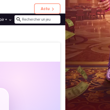
Actu
oir +