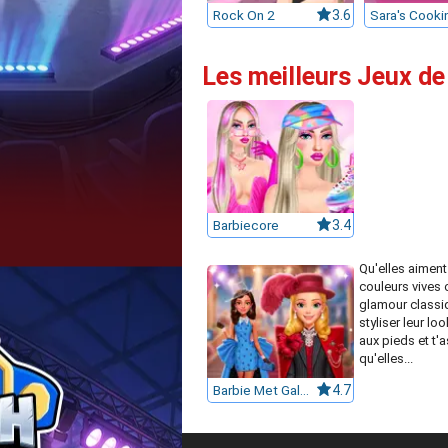
Rock On 2
3.6
Les meilleurs Jeux de
Barbiecore
3.4
Qu'elles aiment
couleurs vives 
glamour classiq
styliser leur loo
aux pieds et t'
qu'elles...
Barbie Met Gala Transformation
4.7