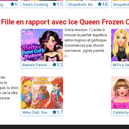
Sara's Cooking Class : Bento
5
Sara's Cooking Class : Chocolate Cupcakes
3.5
Shopaholic Beach Models
4.8
 Fille en rapport avec Ice Queen Frozen
Votre mission ? L'aider à
trouver le parfait équilibre
entre mignon et gothique.
Commencez par choisir
une tenue : jupes pastel,
c...
Barbee Pastel Goth Fashion
3.3
 les
ou le
ue, tu dois
k de la tête
assurer
Winx Club: Dress Up
3.7