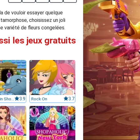
da de vouloir essayer quelque
tamorphose, choisissez un joli
e variété de fleurs congelées.
si les jeux gratuits
My Dolphin Show 6
3.9
Rock On
3.7