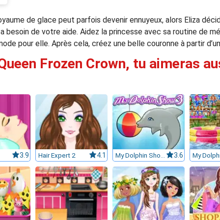
royaume de glace peut parfois devenir ennuyeux, alors Eliza déci
 besoin de votre aide. Aidez la princesse avec sa routine de mé
de pour elle. Après cela, créez une belle couronne à partir d’un
 Queen Frozen Crown, tu aimeras aus
3.9
Hair Expert 2
4.1
My Dolphin Show 3
3.6