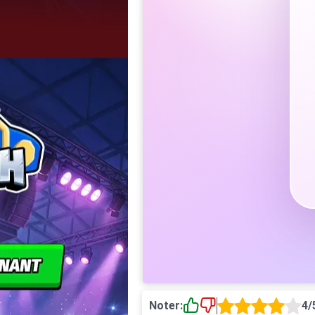
Noter:
4/