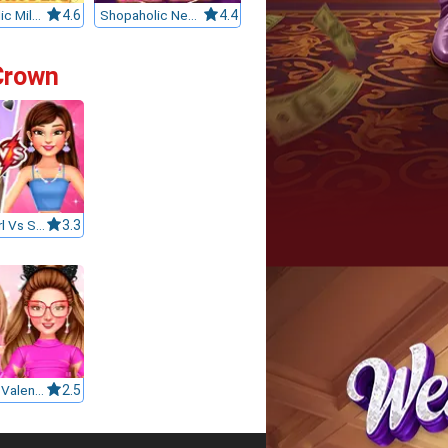
Shopaholic Milan
4.6
Shopaholic New York
4.4
 Crown
BFFs E Girl Vs Soft Girl
3.3
Celebrity Valentino Pink Collections
2.5