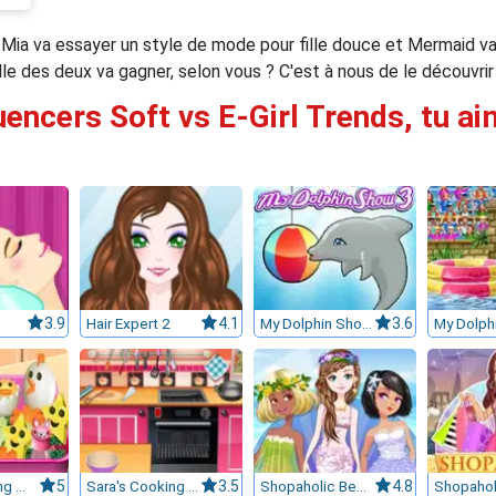
! Mia va essayer un style de mode pour fille douce et Mermaid 
lle des deux va gagner, selon vous ? C'est à nous de le découvrir
luencers Soft vs E-Girl Trends, tu ai
3.9
Hair Expert 2
4.1
My Dolphin Show 3
3.6
Sara's Cooking Class : Bento
5
Sara's Cooking Class : Chocolate Cupcakes
3.5
Shopaholic Beach Models
4.8