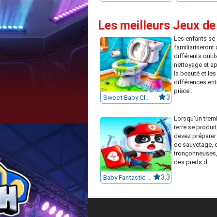
Les meilleurs Jeux de 
Les enfants se
familiariseront 
différents outil
nettoyage et a
la beauté et les
différences ent
pièce...
Sweet Baby Clean House
3
Lorsqu'un trem
terre se produit
devez préparer
de sauvetage, 
tronçonneuses,
des pieds d...
Baby Fantastic Rescue Team
3.3