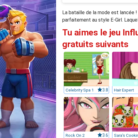
La bataille de la mode est lancée 
parfaitement au style E-Girl. Laque
Tu aimes le jeu Inf
gratuits suivants
Celebrity Spa 1
3.8
Hair Expert
Rock On 2
3.6