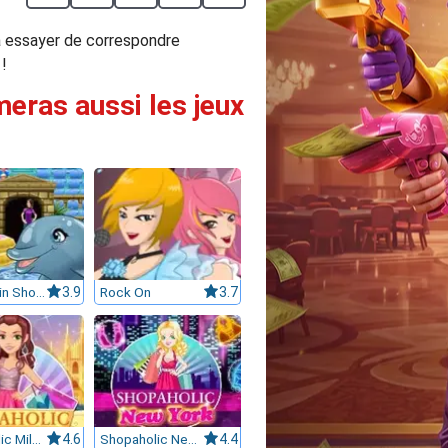
va essayer de correspondre
 !
meras aussi les jeux
My Dolphin Show 6
3.9
Rock On
3.7
Shopaholic Milan
4.6
Shopaholic New York
4.4