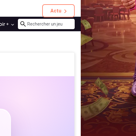
Actu
oir +