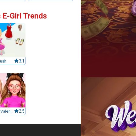
 E-Girl Trends
ush
3.1
Celebrity Valentino Pink Collections
2.5