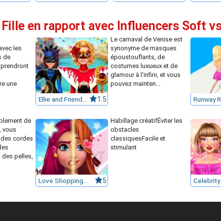
Fille en rapport avec Influencers Soft vs
Le carnaval de Venise est
avec les
synonyme de masques
s de
époustouflants, de
pprendront
costumes luxueux et de
glamour à l'infini, et vous
re une
pouvez mainten...
Ellie and Friends Venice Carnival
1.5
Runway R
blement de
Habillage créatifÉviter les
, vous
obstacles
 des cordes
classiquesFacile et
des
stimulant
 des pelles,
Love Shopping Rush
5