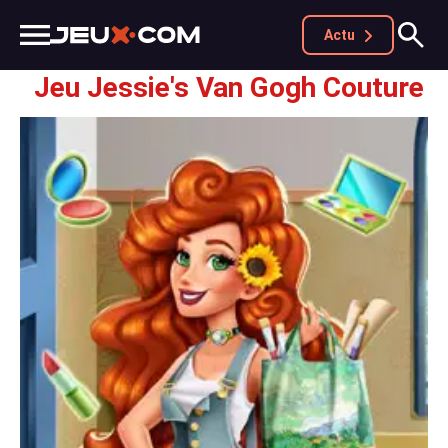
Actu
Fille
Jessie's Van Gogh Couture
Jeu Jessie's Van Gogh Couture
ux
sino
x de casino
Jeux vidéos
 jeux gratuits