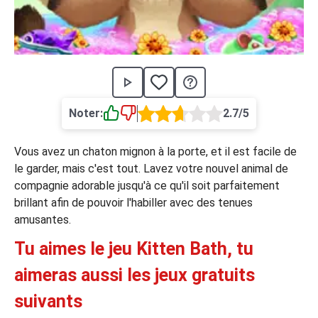
asino
Jeux de casino
Jeux vidéos
Nos jeux gr
ues de casino
rion Casino
ky7 Even Casino
Noter:
2.7/5
xander Casino
Vous avez un chaton mignon à la porte, et il est facile de
 Set Spin Casino
le garder, mais c'est tout. Lavez votre nouvel animal de
compagnie adorable jusqu'à ce qu'il soit parfaitement
cer Casino
brillant afin de pouvoir l'habiller avec des tenues
amusantes.
 Bonus Casino
Tu aimes le jeu Kitten Bath, tu
aimeras aussi les jeux gratuits
ssement par méthode de paiement
suivants