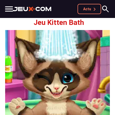
Actu
Fille
Kitten Bath
Jeu Kitten Bath
ux
sino
x de casino
Jeux vidéos
 jeux gratuits