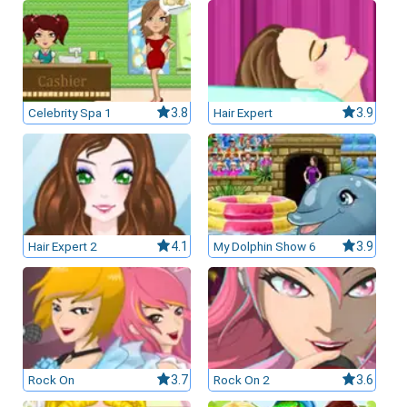
leurs casinos par licences et Certifications
ssement casinos au Canada
Celebrity Spa 1
3.8
Hair Expert
3.9
Hair Expert 2
4.1
My Dolphin Show 6
3.9
Rock On
3.7
Rock On 2
3.6