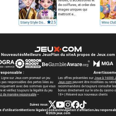
tenues, d'accessoires et
de coiffures, et créer des
images uniques qui
mettront e...
Starry Style Dorama of Dream
2.5
Nouveautés
Meilleurs Jeux
Plan du site
A propos de Jeux.com
responsable :
Avertisseme
 Ligne sur Jeux.com promeut un jeu
Les offres présentées sur
Joue à 16000 J
pas responsables des pertes liées au
Jeux.com
peuvent être modifiées ou reti
ez uniquement avec des sommes que vous
recommandons de toujours consulter les c
 et vérifiez toujours la légalité du jeu
bonus directement sur le site du casino
z de manière responsable
–
18+ | Réservé aux nouveaux clients
Suivez nous:
 d'utilisation
Mentions légales
Cookies
Divulgation d’affiliation
Jeu responsab
©2026 jeux.com