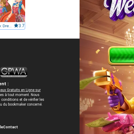
Winx Club: Dress Up
3.7
nt :
eux Gratuits en Ligne sur
rées à tout moment. Nous
onditions et de vérifier les
 ou du bookmaker concerné.
le
Contact