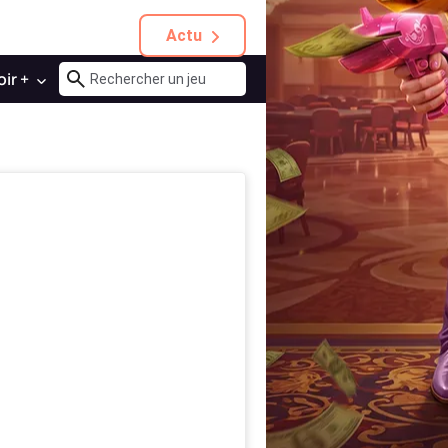
Actu
oir +