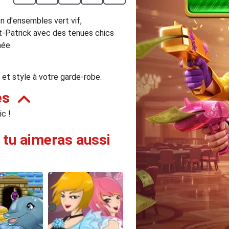
n d'ensembles vert vif,
nt-Patrick avec des tenues chics
mée.
et style à votre garde-robe.
es
c !
 tu aimeras aussi