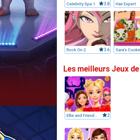
Celebrity Spa 1
3.8
Hair Expert
Rock On 2
3.6
Les meilleurs Jeux de
Ellie and Friends Get Ready for First Date
2