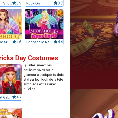
My Dolphin Show 6
3.9
Rock On
3.7
Shopaholic Milan
4.6
Shopaholic New York
4.4
atricks Day Costumes
Qu'elles aiment les
couleurs vives ou le
glamour classique, tu dois
styliser leur look de la tête
aux pieds et t'assurer
qu'elles...
Barbie Met Gala Transformation
4.7