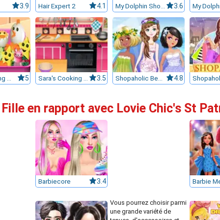
3.9
Hair Expert 2
4.1
My Dolphin Show 3
3.6
Sara's Cooking Class : Bento
5
Sara's Cooking Class : Chocolate Cupcakes
3.5
Shopaholic Beach Models
4.8
 Fille en rapport avec Lovie Chic's St P
Barbiecore
3.4
Vous pourrez choisir parmi
une grande variété de