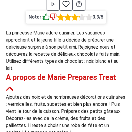
asino
Jeux de casino
Jeux vidéos
Nos jeux gr
Noter:
3.3/5
ues de casino
La princesse Marie adore cuisiner. Les vacances
rion Casino
approchent et la jeune fille a décidé de préparer une
ky7 Even Casino
délicieuse surprise à son petit ami. Rejoignez-nous et
découvrez la recette de délicieux chocolats faits main.
xander Casino
Utilisez différents types de chocolat : noir, blanc et au
 Set Spin Casino
lait.
A propos de Marie Prepares Treat
cer Casino
 Bonus Casino
Ajoutez des noix et de nombreuses décorations culinaires
: vermicelles, fruits, sucettes et bien plus encore ! Puis
vient le tour de la cuisson. Préparez des petits gâteaux.
Décorez-les avec de la crème, des fruits et des
ssement par méthode de paiement
paillettes. Il reste à choisir une robe de fête et un