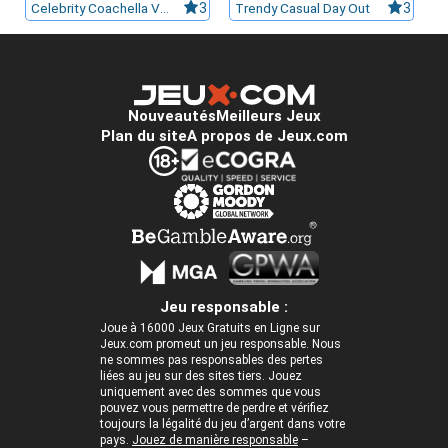
Celebrity Coachella Vibe Outfits
3
Trendy Casual Day Out
3
Nouveautés
Meilleurs Jeux
Plan du site
A propos de Jeux.com
Jeu responsable :
Joue à 16000 Jeux Gratuits en Ligne sur
Jeux.com promeut un jeu responsable. Nous
ne sommes pas responsables des pertes
liées au jeu sur des sites tiers. Jouez
uniquement avec des sommes que vous
pouvez vous permettre de perdre et vérifiez
toujours la légalité du jeu d’argent dans votre
pays.
Jouez de manière responsable
–