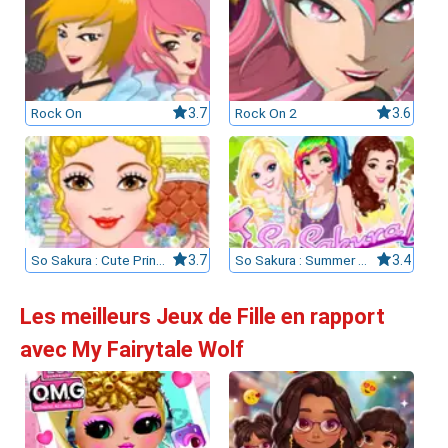
Rock On
3.7
Rock On 2
3.6
So Sakura : Cute Princess
3.7
So Sakura : Summer Vacation
3.4
Les meilleurs Jeux de Fille en rapport
avec My Fairytale Wolf