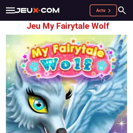
Actu
Fille
My Fairytale Wolf
Jeu My Fairytale Wolf
ux
sino
x de casino
Jeux vidéos
 jeux gratuits