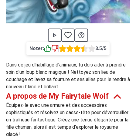
asino
Jeux de casino
Jeux vidéos
Nos jeux gr
ues de casino
rion Casino
ky7 Even Casino
Noter:
3.5/5
xander Casino
Dans ce jeu d'habillage d'animaux, tu dois aider à prendre
 Set Spin Casino
soin d'un loup blanc magique ! Nettoyez son lieu de
couchage et lavez sa fourrure et ses ailes pour le rendre à
cer Casino
nouveau blanc et brillant.
A propos de My Fairytale Wolf
 Bonus Casino
Équipez-le avec une armure et des accessoires
sophistiqués et résolvez un casse-tête pour déverrouiller
un traîneau fantastique. Créez une tenue élégante pour la
ssement par méthode de paiement
fille chaman, alors il est temps d'explorer le royaume
glacé !