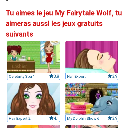
leurs casinos par licences et Certifications
Tu aimes le jeu My Fairytale Wolf, tu
aimeras aussi les jeux gratuits
ssement casinos au Canada
suivants
Celebrity Spa 1
3.8
Hair Expert
3.9
Hair Expert 2
4.1
My Dolphin Show 6
3.9