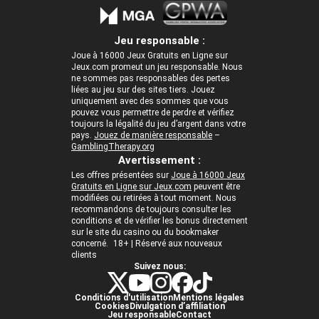
Jeu responsable :
Joue à 16000 Jeux Gratuits en Ligne sur
Jeux.com promeut un jeu responsable. Nous
ne sommes pas responsables des pertes
liées au jeu sur des sites tiers. Jouez
uniquement avec des sommes que vous
pouvez vous permettre de perdre et vérifiez
toujours la légalité du jeu d’argent dans votre
pays.
Jouez de manière responsable
–
GamblingTherapy.org
Avertissement :
Les offres présentées sur
Joue à 16000 Jeux
Gratuits en Ligne sur Jeux.com
peuvent être
modifiées ou retirées à tout moment. Nous
recommandons de toujours consulter les
conditions et de vérifier les bonus directement
sur le site du casino ou du bookmaker
concerné. 18+ | Réservé aux nouveaux
clients
Suivez nous:
Conditions d'utilisation
Mentions légales
Cookies
Divulgation d’affiliation
Jeu responsable
Contact