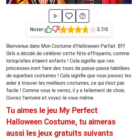
asino
Jeux de casino
Jeux vidéos
Nos jeux gr
ues de casino
Noter:
3.7/5
rion Casino
Bienvenue dans Mon Costume d'Halloween Parfait. Bff
ky7 Even Casino
Girls a décidé de célébrer cette fête effrayante, comme
xander Casino
lorsqu'elles étaient enfants ! Cela signifie que ces
princesses iront faire des tours de passe-passe habillées
 Set Spin Casino
de superbes costumes ! Cela signifie que vous pouvez les
cer Casino
aider à trouver les meilleurs costumes, ce qui n'est pas
facile ! Comme vous le verrez, il y a tellement de choix.
Ouvrez l'armoire et voyez-la vous-même.
 Bonus Casino
Tu aimes le jeu My Perfect
Halloween Costume, tu aimeras
ssement par méthode de paiement
aussi les jeux gratuits suivants