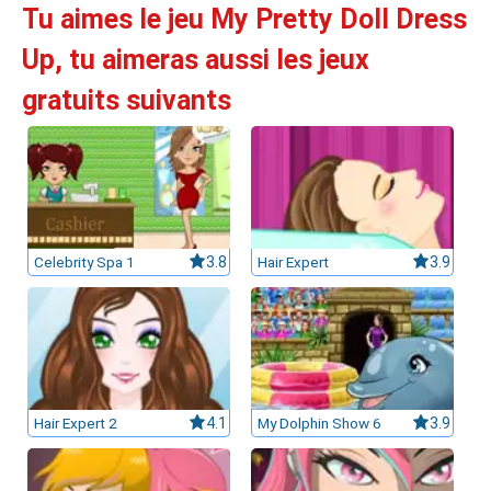
Tu aimes le jeu My Pretty Doll Dress
leurs casinos par licences et Certifications
Up, tu aimeras aussi les jeux
gratuits suivants
ssement casinos au Canada
Celebrity Spa 1
3.8
Hair Expert
3.9
Hair Expert 2
4.1
My Dolphin Show 6
3.9