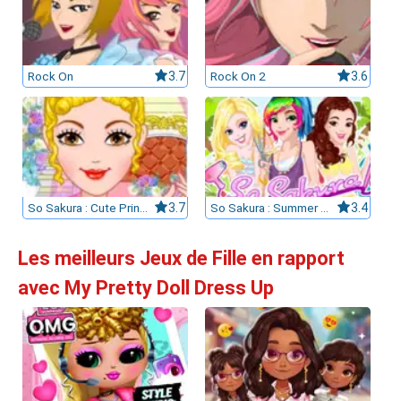
Rock On
3.7
Rock On 2
3.6
So Sakura : Cute Princess
3.7
So Sakura : Summer Vacation
3.4
Les meilleurs Jeux de Fille en rapport
avec My Pretty Doll Dress Up