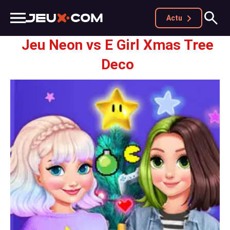
Actu
Fille
Neon vs E Girl Xmas Tree Deco
Jeu Neon vs E Girl Xmas Tree
ux
Deco
sino
x de casino
Jeux vidéos
 jeux gratuits