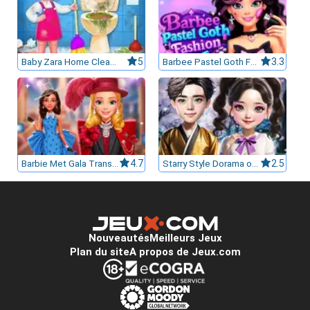
Baby Zara Home Cleaning
5
Barbee Pastel Goth Fashion
3.3
Barbie Met Gala Transformation
4.7
Starry Style Dorama of Dream
2.5
Nouveautés
Meilleurs Jeux
Plan du site
A propos de Jeux.com