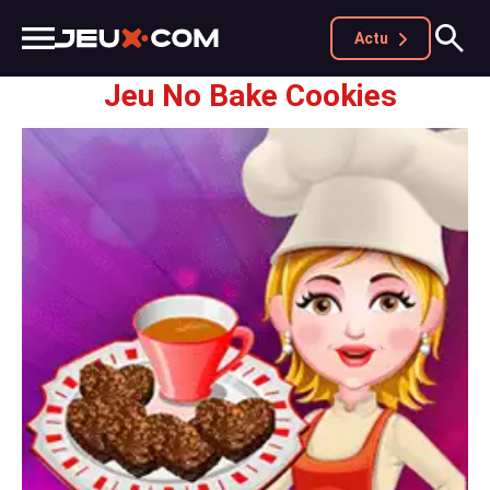
Actu
Fille
No Bake Cookies
Jeu No Bake Cookies
ux
sino
x de casino
Jeux vidéos
 jeux gratuits