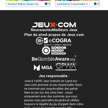
Sweet Baby Clean House
3
Celebrity Coachella Vibe Outfits
3
Nouveautés
Meilleurs Jeux
Plan du site
A propos de Jeux.com
Jeu responsable :
Joue à 16000 Jeux Gratuits en Ligne sur
Jeux.com promeut un jeu responsable. Nous
ne sommes pas responsables des pertes
liées au jeu sur des sites tiers. Jouez
uniquement avec des sommes que vous
pouvez vous permettre de perdre et vérifiez
toujours la légalité du jeu d’argent dans votre