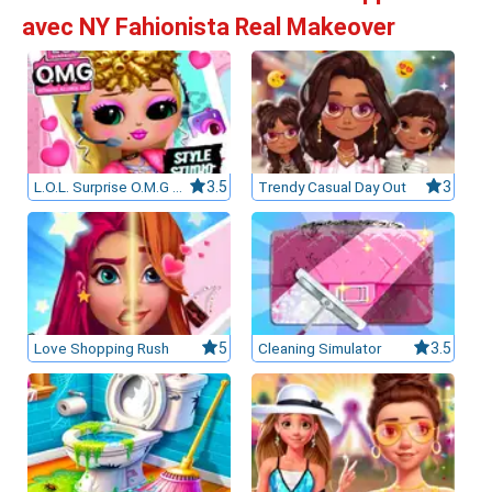
avec NY Fahionista Real Makeover
L.O.L. Surprise O.M.G Style Studio
3.5
Trendy Casual Day Out
3
Love Shopping Rush
5
Cleaning Simulator
3.5