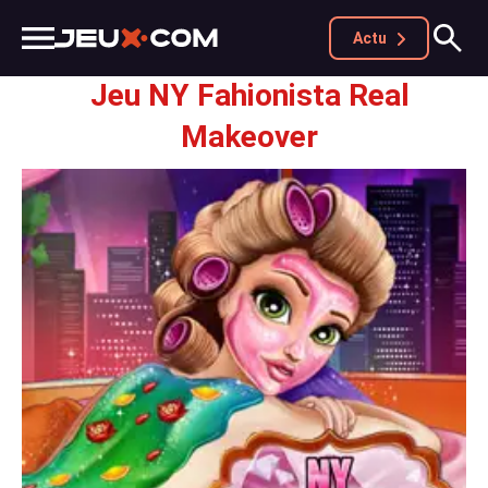
Actu
Fille
NY Fahionista Real Makeover
Jeu NY Fahionista Real
ux
Makeover
sino
x de casino
Jeux vidéos
 jeux gratuits