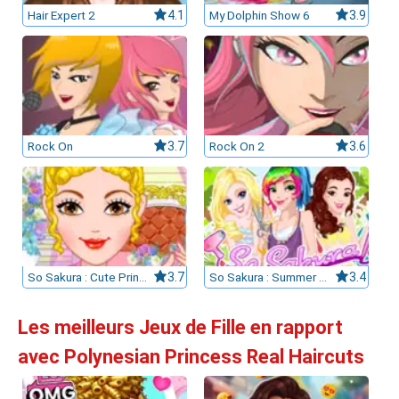
Hair Expert 2
4.1
My Dolphin Show 6
3.9
Rock On
3.7
Rock On 2
3.6
So Sakura : Cute Princess
3.7
So Sakura : Summer Vacation
3.4
Les meilleurs Jeux de Fille en rapport
avec Polynesian Princess Real Haircuts