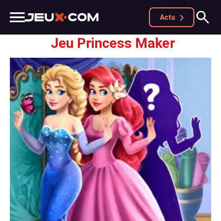
Actu
Fille
Princess Maker
Jeu Princess Maker
ux
sino
x de casino
Jeux vidéos
 jeux gratuits