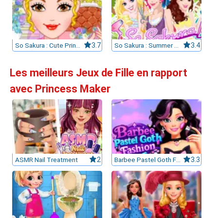
So Sakura : Cute Princess
3.7
So Sakura : Summer Vacation
3.4
Les meilleurs Jeux de Fille en rapport
avec Princess Maker
ASMR Nail Treatment
2
Barbee Pastel Goth Fashion
3.3