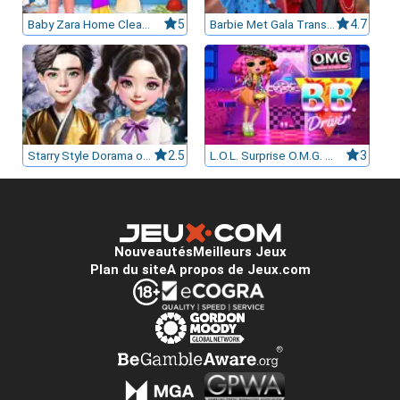
Baby Zara Home Cleaning
5
Barbie Met Gala Transformation
4.7
Starry Style Dorama of Dream
2.5
L.O.L. Surprise O.M.G. B.B. Driver
3
Nouveautés
Meilleurs Jeux
Plan du site
A propos de Jeux.com