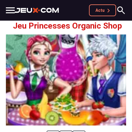
Actu
Fille
Princesses Organic Shop
Jeu Princesses Organic Shop
ux
sino
x de casino
Jeux vidéos
 jeux gratuits