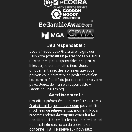
Jeu responsable :
Joue à 16000 Jeux Gratuits en Ligne sur
Jeux.com promeut un jeu responsable. Nous
ne sommes pas responsables des pertes
liées au jeu sur des sites tiers. Jouez
uniquement avec des sommes que vous
pouvez vous permettre de perdre et vérifiez
toujours la légalité du jeu d’argent dans votre
pays.
Jouez de manière responsable
–
GamblingTherapy.org
Avertissement :
Les offres présentées sur
Joue à 16000 Jeux
Gratuits en Ligne sur Jeux.com
peuvent être
modifiées ou retirées à tout moment. Nous
recommandons de toujours consulter les
conditions et de vérifier les bonus directement
sur le site du casino ou du bookmaker
concerné. 18+ | Réservé aux nouveaux