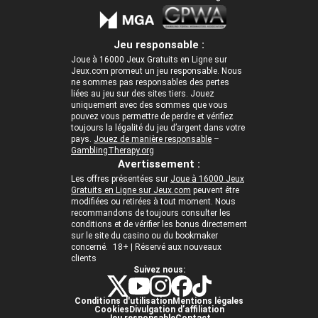
Jeu responsable :
Joue à 16000 Jeux Gratuits en Ligne sur
Jeux.com promeut un jeu responsable. Nous
ne sommes pas responsables des pertes
liées au jeu sur des sites tiers. Jouez
uniquement avec des sommes que vous
pouvez vous permettre de perdre et vérifiez
toujours la légalité du jeu d’argent dans votre
pays.
Jouez de manière responsable
–
GamblingTherapy.org
Avertissement :
Les offres présentées sur
Joue à 16000 Jeux
Gratuits en Ligne sur Jeux.com
peuvent être
modifiées ou retirées à tout moment. Nous
recommandons de toujours consulter les
conditions et de vérifier les bonus directement
sur le site du casino ou du bookmaker
concerné. 18+ | Réservé aux nouveaux
clients
Suivez nous:
Conditions d'utilisation
Mentions légales
Cookies
Divulgation d’affiliation