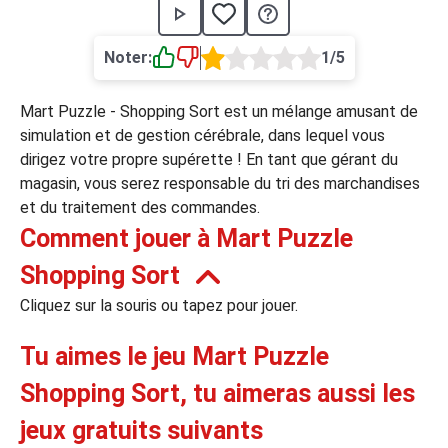
asino
Jeux de casino
Jeux vidéos
Nos jeux gr
Noter:
1/5
ues de casino
Mart Puzzle - Shopping Sort est un mélange amusant de
rion Casino
simulation et de gestion cérébrale, dans lequel vous
ky7 Even Casino
dirigez votre propre supérette ! En tant que gérant du
magasin, vous serez responsable du tri des marchandises
xander Casino
et du traitement des commandes.
 Set Spin Casino
Comment jouer à Mart Puzzle
cer Casino
Shopping Sort
Cliquez sur la souris ou tapez pour jouer.
 Bonus Casino
Tu aimes le jeu Mart Puzzle
Shopping Sort, tu aimeras aussi les
ssement par méthode de paiement
jeux gratuits suivants