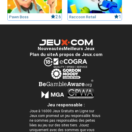
Pawn Boss
2.6
Raccoon Retail
1
Nouveautés
Meilleurs Jeux
Plan du site
A propos de Jeux.com
Jeu responsable :
Joue à 16000 Jeux Gratuits en Ligne sur
Jeux.com promeut un jeu responsable. Nous
ne sommes pas responsables des pertes
liées au jeu sur des sites tiers. Jouez
uniquement avec des sommes que vous