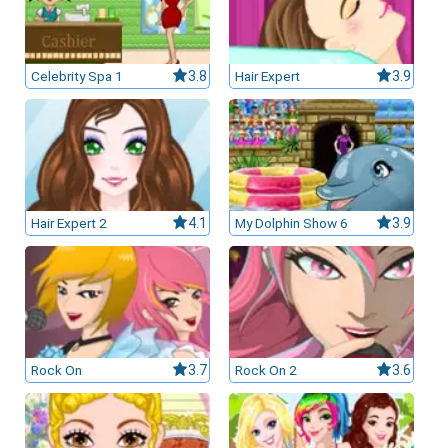
leurs casinos par licences et Certifications
Celebrity Spa 1
3.8
Hair Expert
3.9
ssement casinos au Canada
Hair Expert 2
4.1
My Dolphin Show 6
3.9
Rock On
3.7
Rock On 2
3.6