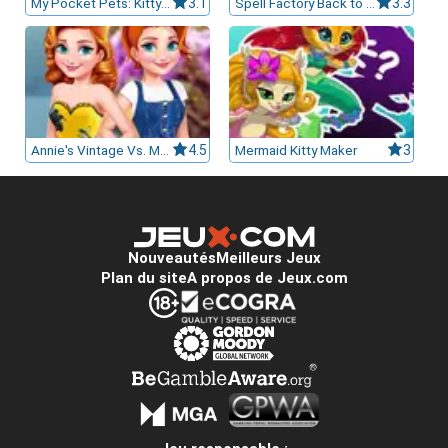
My Pocket Pets: Kitty Cat
3.1
Spell Factory Back to School
3.3
Annie's Vintage Vs. Modern Remix
4.5
Mermaid Kitty Maker
3
Nouveautés
Meilleurs Jeux
Plan du site
A propos de Jeux.com