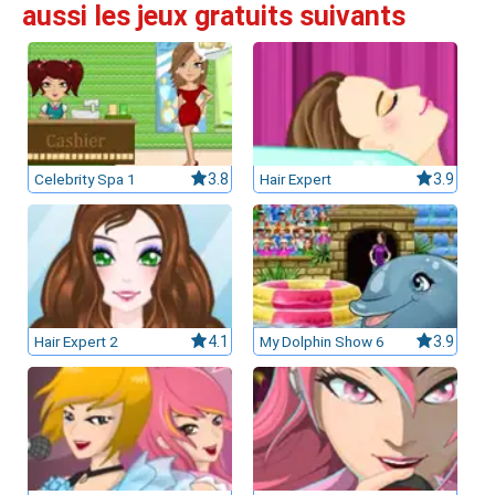
aussi les jeux gratuits suivants
leurs casinos par licences et Certifications
ssement casinos au Canada
Celebrity Spa 1
3.8
Hair Expert
3.9
Hair Expert 2
4.1
My Dolphin Show 6
3.9