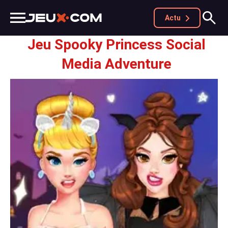
Actu
Fille
Spooky Princess Social Media Adventure
Jeu Spooky Princess Social
ux
Media Adventure
sino
x de casino
Jeux vidéos
 jeux gratuits