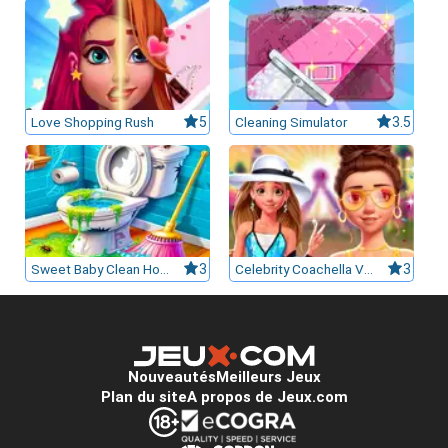
Love Shopping Rush
5
Cleaning Simulator
3.5
Sweet Baby Clean House
3
Celebrity Coachella Vibe Outfits
3
Nouveautés
Meilleurs Jeux
Plan du site
A propos de Jeux.com