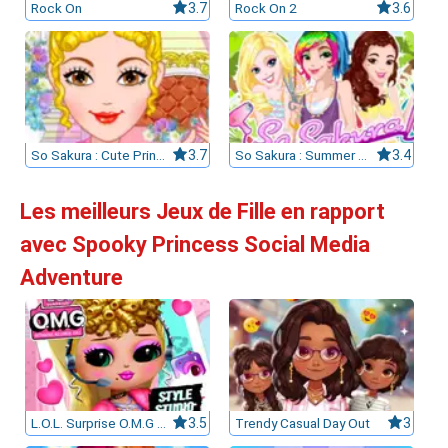
Rock On
3.7
Rock On 2
3.6
So Sakura : Cute Princess
3.7
So Sakura : Summer Vacation
3.4
Les meilleurs Jeux de Fille en rapport
avec Spooky Princess Social Media
Adventure
L.O.L. Surprise O.M.G Style Studio
3.5
Trendy Casual Day Out
3