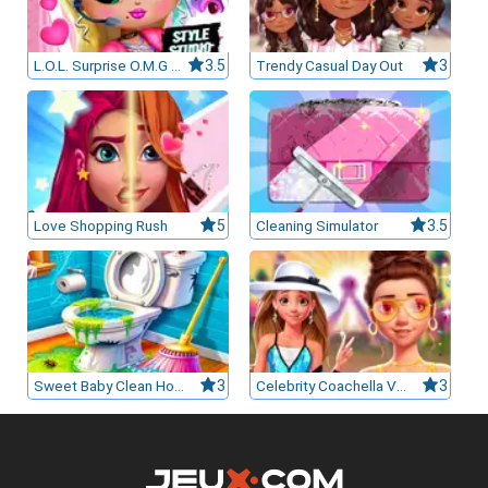
L.O.L. Surprise O.M.G Style Studio
3.5
Trendy Casual Day Out
3
Love Shopping Rush
5
Cleaning Simulator
3.5
Sweet Baby Clean House
3
Celebrity Coachella Vibe Outfits
3