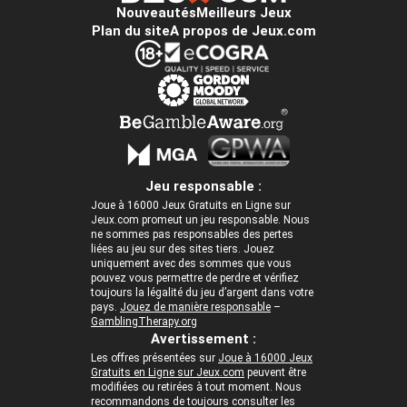
Nouveautés
Meilleurs Jeux
Plan du site
A propos de Jeux.com
Jeu responsable :
Joue à 16000 Jeux Gratuits en Ligne sur
Jeux.com promeut un jeu responsable. Nous
ne sommes pas responsables des pertes
liées au jeu sur des sites tiers. Jouez
uniquement avec des sommes que vous
pouvez vous permettre de perdre et vérifiez
toujours la légalité du jeu d’argent dans votre
pays.
Jouez de manière responsable
–
GamblingTherapy.org
Avertissement :
Les offres présentées sur
Joue à 16000 Jeux
Gratuits en Ligne sur Jeux.com
peuvent être
modifiées ou retirées à tout moment. Nous
recommandons de toujours consulter les