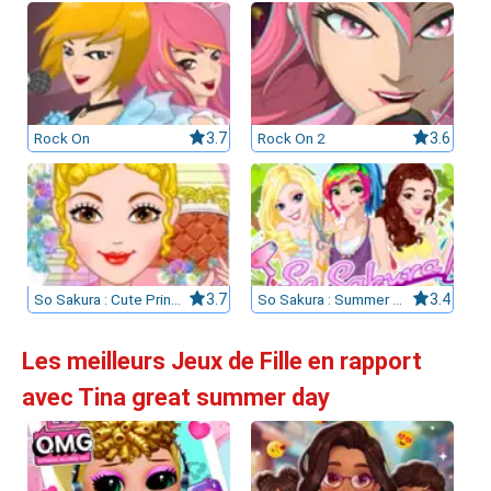
Rock On
3.7
Rock On 2
3.6
So Sakura : Cute Princess
3.7
So Sakura : Summer Vacation
3.4
Les meilleurs Jeux de Fille en rapport
avec Tina great summer day