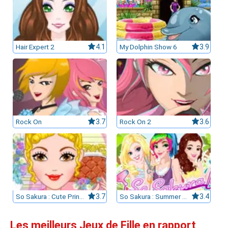
Hair Expert 2
4.1
My Dolphin Show 6
3.9
Rock On
3.7
Rock On 2
3.6
So Sakura : Cute Princess
3.7
So Sakura : Summer Vacation
3.4
Les meilleurs Jeux de Fille en rapport