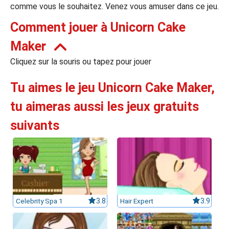
comme vous le souhaitez. Venez vous amuser dans ce jeu.
leurs casinos par licences et Certifications
Comment jouer à Unicorn Cake
Maker
ssement casinos au Canada
Cliquez sur la souris ou tapez pour jouer
Tu aimes le jeu Unicorn Cake Maker,
tu aimeras aussi les jeux gratuits
suivants
Celebrity Spa 1
3.8
Hair Expert
3.9