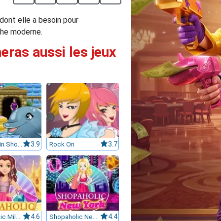
 dont elle a besoin pour
uche moderne.
eras aussi les jeux
My Dolphin Show 6
3.9
Rock On
3.7
Shopaholic Milan
4.6
Shopaholic New York
4.4