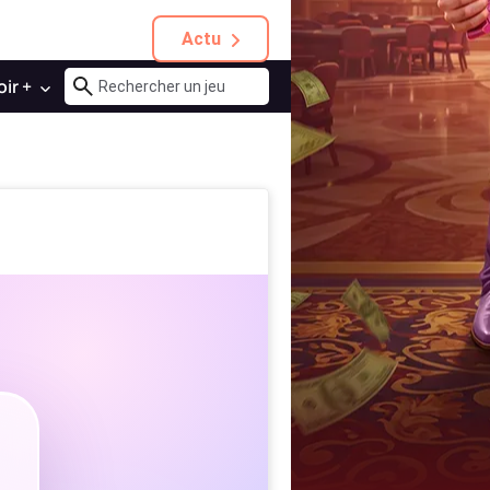
Actu
oir +