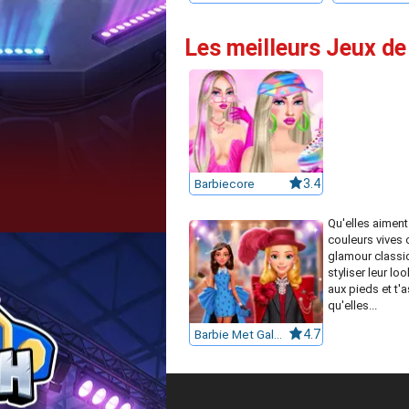
Les meilleurs Jeux de
Barbiecore
3.4
Qu'elles aiment
couleurs vives 
glamour classiq
styliser leur loo
aux pieds et t'
qu'elles...
Barbie Met Gala Transformation
4.7