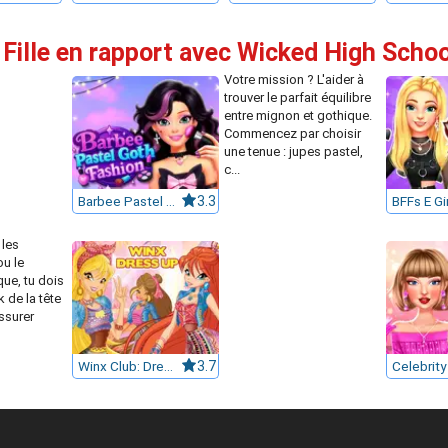
 Fille en rapport avec Wicked High Schoo
Votre mission ? L'aider à
trouver le parfait équilibre
entre mignon et gothique.
Commencez par choisir
une tenue : jupes pastel,
c...
Barbee Pastel Goth Fashion
3.3
 les
ou le
ue, tu dois
k de la tête
assurer
Winx Club: Dress Up
3.7