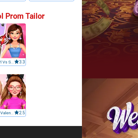
l Prom Tailor
BFFs E Girl Vs Soft Girl
3.3
Celebrity Valentino Pink Collections
2.5