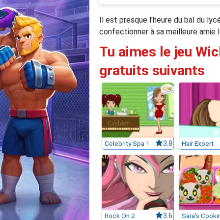
Il est presque l'heure du bal du lyc
confectionner à sa meilleure amie 
Tu aimes le jeu Wic
gratuits suivants
Celebrity Spa 1
3.8
Hair Expert
Rock On 2
3.6