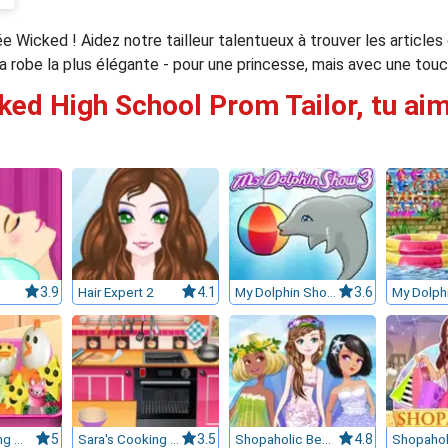
ée Wicked ! Aidez notre tailleur talentueux à trouver les articles
la robe la plus élégante - pour une princesse, mais avec une to
ked High School Prom Tailor, tu aim
3.9
Hair Expert 2
4.1
My Dolphin Show 3
3.6
Sara's Cooking Class : Bento
5
Sara's Cooking Class : Chocolate Cupcakes
3.5
Shopaholic Beach Models
4.8