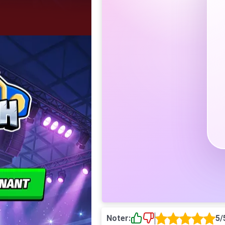
Noter:
5/