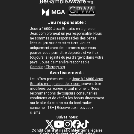
Jeu responsable :
Joue à 16000 Jeux Gratuits en Ligne sur
Jeux.com promeut un jeu responsable. Nous
ne sommes pas responsables des pertes
liées au jeu sur des sites tiers. Jouez
uniquement avec des sommes que vous
pouvez vous permettre de perdre et vérifiez
toujours la légalité du jeu d’argent dans votre
pays.
Jouez de manière responsable
–
GamblingTherapy.org
Avertissement :
Les offres présentées sur
Joue à 16000 Jeux
Gratuits en Ligne sur Jeux.com
peuvent être
modifiées ou retirées à tout moment. Nous
recommandons de toujours consulter les
conditions et de vérifier les bonus directement
sur le site du casino ou du bookmaker
concerné. 18+ | Réservé aux nouveaux
clients
Suivez nous:
Conditions d'utilisation
Mentions légales
Cookies
Divulgation d’affiliation